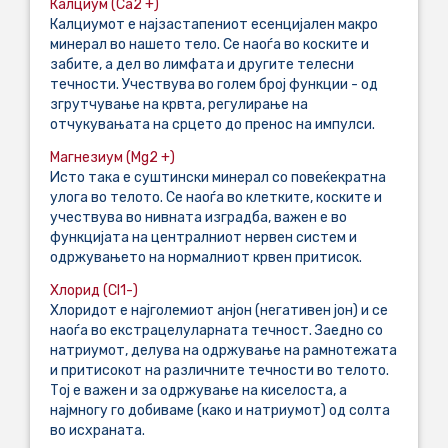
Калциум (Ca2 +)
Калциумот е најзастапениот есенцијален макро
минерал во нашето тело. Се наоѓа во коските и
забите, а дел во лимфата и другите телесни
течности. Учествува во голем број функции - од
згрутчување на крвта, регулирање на
отчукувањата на срцето до пренос на импулси.
Магнезиум (Mg2 +)
Исто така е суштински минерал со повеќекратна
улога во телото. Се наоѓа во клетките, коските и
учествува во нивната изградба, важен е во
функцијата на централниот нервен систем и
одржувањето на нормалниот крвен притисок.
Хлорид (Cl1-)
Хлоридот е најголемиот анјон (негативен јон) и се
наоѓа во екстрацелуларната течност. Заедно со
натриумот, делува на одржување на рамнотежата
и притисокот на различните течности во телото.
Тој е важен и за одржување на киселоста, а
најмногу го добиваме (како и натриумот) од солта
во исхраната.