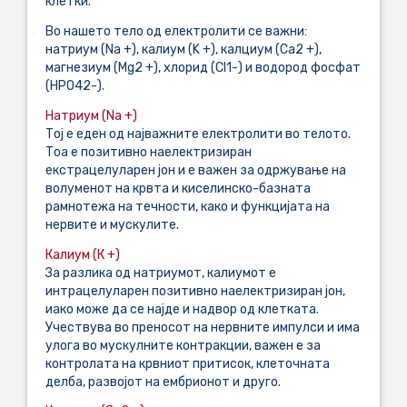
клетки.
Во нашето тело од електролити се важни:
натриум (Na +), калиум (K +), калциум (Ca2 +),
магнезиум (Mg2 +), хлорид (Cl1-) и водород фосфат
(HPO
4
2-
).
Натриум (Na +)
Тој е еден од најважните електролити во телото.
Тоа е позитивно наелектризиран
екстрацелуларен јон и е важен за одржување на
волуменот на крвта и киселинско-базната
рамнотежа на течности, како и функцијата на
нервите и мускулите.
Калиум (К +)
За разлика од натриумот, калиумот е
интрацелуларен позитивно наелектризиран јон,
иако може да се најде и надвор од клетката.
Учествува во преносот на нервните импулси и има
улога во мускулните контракции, важен е за
контролата на крвниот притисок, клеточната
делба, развојот на ембрионот и друго.