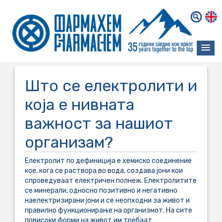
Што се електролити и
која е нивната
важност за нашиот
организам?
Електролит по дефиниција е хемиско соединение
кое, кога се раствора во вода, создава јони кои
спроведуваат електричен полнеж. Електролитите
се минерали, односно позитивно и негативно
наелектризирани јони и се неопходни за живот и
правилно функционирање на организмот. На сите
повисоки форми на живот им требаат