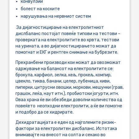
конвулзии
болест на коските
нарушувања на нервниот систем
За дијагностицирање на електролитниот
дислбаланс постојат повеќе типови на тестови –
проверката на електролитите во крвта, тестови
на урината, а во дијагностицирањето можат да
помогнат и ЕКГ и рентген снимање на бубрезите.
Прехранбени производи кои можат да овозможат
одржување на балансот на електролитите се:
брокула, карфиол, зелка, кељ, прокељ, компир,
цвекло, тиква, банани, целер, лубеница, киви,
пиперки, цитрусни овошки, моркови, мешунки (грав,
грашок, леќа, наут итн.), пробиотски јогурти, итн.
Оваа храна ќе ви обезбеди доволни количества од
повеќето неопходни електролити, а ќе ви помогне
и подобро да се хидрирате.
Дехидратацијата е еден од најголемите ризик-
фактори за електролитен дисбаланс. Истотака
внимавајте на внесот на солта и секако во