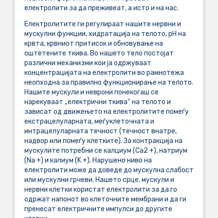
електролити за да преживеат, а исто и на нас.
Електролитите ги регулираат нашите нервни и
мускулни функции, хидратација на телото, pH на
крвта, крвниот притисок и обновување на
оштетените ткива. Во нашето тело постојат
различни механизми кои ја одржуваат
концентрацијата на електролити во рамнотежа
неопходна за правилно функционирање на телото.
Нашите мускули и неврони понекогаш се
нарекуваат „електрични ткива“ на телото и
зависат од движењето на електролитите помеѓу
екстрацелуларната, меѓуклеточната и
интрацелуларната течност (течност внатре,
надвор или помеѓу клетките). За контракција на
мускулите потребни се калциум (Ca2 +), натриум
(Na +) и калиум (K +). Нарушено ниво на
електролити може да доведе до мускулна слабост
или мускулни грчеви. Нашето срце, мускули и
нервни клетки користат електролити за да го
одржат напонот во клеточните мембрани и да ги
пренесат електричните импулси до другите