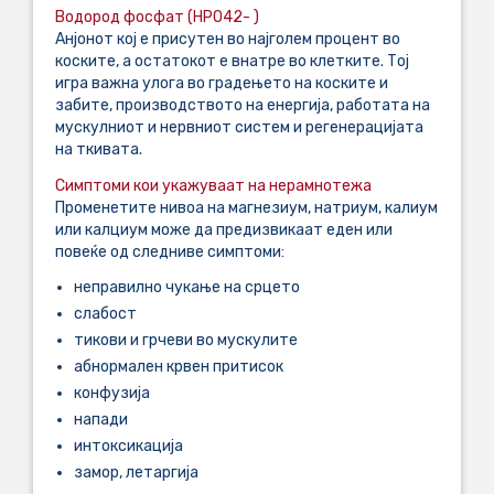
Водород фосфат (HPO42- )
Анјонот кој е присутен во најголем процент во
коските, а остатокот е внатре во клетките. Тој
игра важна улога во градењето на коските и
забите, производството на енергија, работата на
мускулниот и нервниот систем и регенерацијата
на ткивата.
Симптоми кои укажуваат на нерамнотежа
Променетите нивоа на магнезиум, натриум, калиум
или калциум може да предизвикаат еден или
повеќе од следниве симптоми:
неправилно чукање на срцето
слабост
тикови и грчеви во мускулите
абнормален крвен притисок
конфузија
напади
интоксикација
замор, летаргија