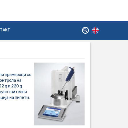
НТАКТ
ли примероци со
контрола на
2 g и 220 g
 чувствителни
ција на пипети.
.....................................