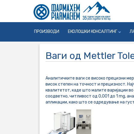
ПРОИЗВОДИ
ЕКОЛОШКИ КОНСАЛТИНГ
Л
Ваги од Mettler To
Аналитичките ваги се високо прецизни ме
висок степен на точност и прецизност. На
квалитетот, каде што малите варијации во
соодветно, читливост од 0,001 до 1 mg, а
апликации, како што се одредување на гус
...............................................
...............................................