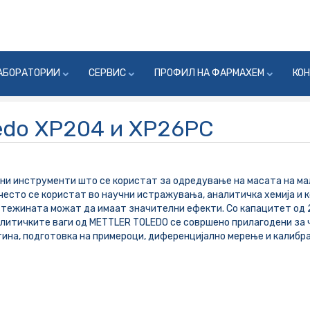
АБОРАТОРИИ
СЕРВИС
ПРОФИЛ НА ФАРМАХЕМ
КО
ledo XP204 и XP26PC
рни инструменти што се користат за одредување на масата на ма
јчесто се користат во научни истражувања, аналитичка хемија и 
 тежината можат да имаат значителни ефекти. Со капацитет од 2
налитичките ваги од METTLER TOLEDO се совршено прилагодени за
тина, подготовка на примероци, диференцијално мерење и калибра
.....................................................................................................................................................
.................