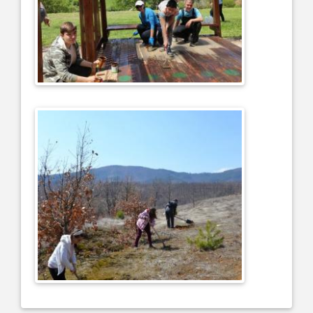
..........
..........
..........
..........
..........
..........
..........
..........
..........
..........
.......