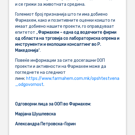
и се грижи за животната средина.
Големиот број признанија што ги има добиено
Фармахем, како и позитивните оценки коишто ги
имаат добиено нашите проекти, го оправдуваат
епитетот „
Фармахем – една од водечките фирми
од областа на трговија со лабораториска опрема и
инструменти и еколошки консалтинг во Р.
Македонија
“.
Повеќе информации за сите досегашни ООП
проекти и активности на Фармахем може да
погледнете на следниот
линк:
https://www.farmahem.com.mk/opshtestvena
_odgovornost
.
Одговорни лица за ООП во Фармахем:
Марјана Шушлевска
Александра Петровска-Горин