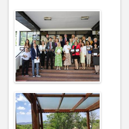
..........
..........
..........
..........
..........
..........
..........
..........
..........
..........
..........
..........
..........
..........
..........
..........
..........
..........
..........