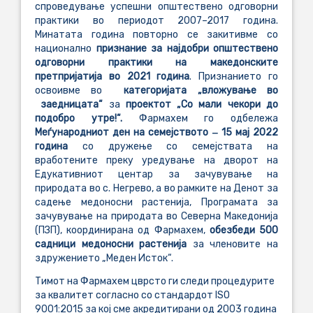
спроведување успешни општествено одговорни
практики во периодот 2007–2017 година.
Минатата година повторно се закитивме со
национално
признание за најдобри општествено
одговорни практики на македонските
претпријатија во 2021 година
. Признанието го
освоивме во
категоријата „вложување во
заедницата“
за
проектот „Со мали чекори до
подобро утре!“
.
Фармахем го одбележа
Меѓународниот ден на семејството ‒ 15 мај 2022
година
со дружење со семејствата на
вработените преку уредување на дворот на
Едукативниот центар за зачувување на
природата во с. Негрево, а во рамките на Денот за
садење медоносни растенија, Програмата за
зачувување на природата во Северна Македонија
(ПЗП), координирана од Фармахем,
обезбеди 500
садници медоносни растенија
за членовите на
здружението „Меден Исток“.
Тимот на Фармахем цврсто ги следи процедурите
за квалитет согласно со стандардот ISO
9001:2015 за кој сме акредитирани од 2003 година